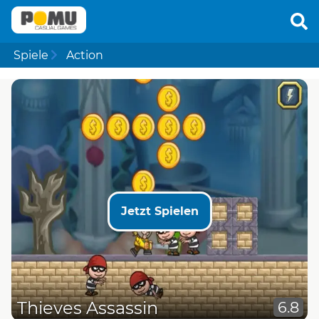
Spiele
Action
Jetzt Spielen
Thieves Assassin
6.8