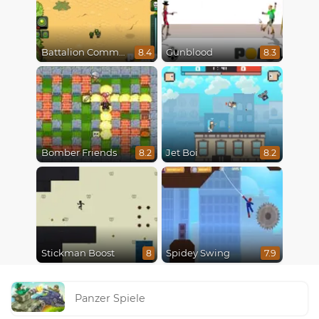
Battalion Commander
Gunblood
8.4
8.3
Bomber Friends
Jet Boi
8.2
8.2
Stickman Boost
Spidey Swing
8
7.9
Panzer Spiele