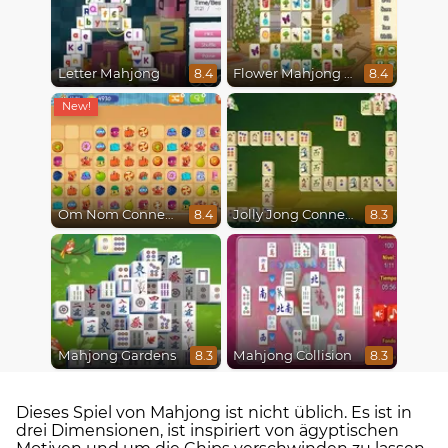
Letter Mahjong
Flower Mahjong Connect
8.4
8.4
Om Nom Connect Classic
Jolly Jong Connect
8.4
8.3
Mahjong Gardens
Mahjong Collision
8.3
8.3
Dieses Spiel von Mahjong ist nicht üblich. Es ist in
drei Dimensionen, ist inspiriert von ägyptischen