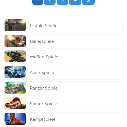
Pistole Spiele
Ballerspiele
Waffen Spiele
Alien Spiele
Panzer Spiele
Sniper Spiele
Kampfspiele