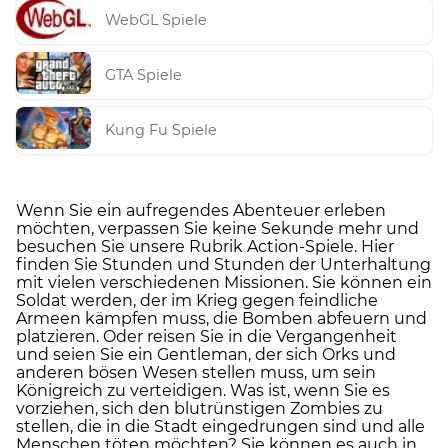
WebGL Spiele
GTA Spiele
Kung Fu Spiele
Wenn Sie ein aufregendes Abenteuer erleben
möchten, verpassen Sie keine Sekunde mehr und
besuchen Sie unsere Rubrik Action-Spiele. Hier
finden Sie Stunden und Stunden der Unterhaltung
mit vielen verschiedenen Missionen. Sie können ein
Soldat werden, der im Krieg gegen feindliche
Armeen kämpfen muss, die Bomben abfeuern und
platzieren. Oder reisen Sie in die Vergangenheit
und seien Sie ein Gentleman, der sich Orks und
anderen bösen Wesen stellen muss, um sein
Königreich zu verteidigen. Was ist, wenn Sie es
vorziehen, sich den blutrünstigen Zombies zu
stellen, die in die Stadt eingedrungen sind und alle
Menschen töten möchten? Sie können es auch in