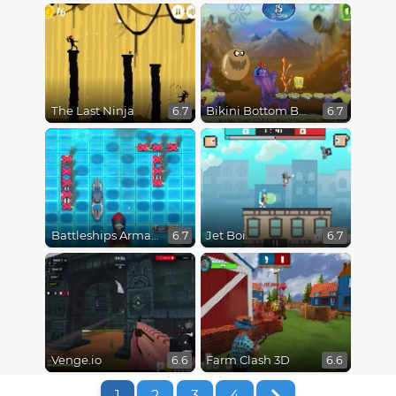
The Last Ninja
Bikini Bottom Button Bash
6.7
6.7
Battleships Armada
Jet Boi
6.7
6.7
Venge.io
Farm Clash 3D
6.6
6.6
1
2
3
4