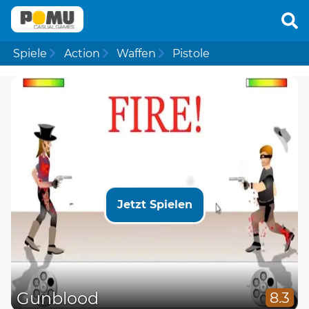
Spiele
Action
Waffen
Pistole
Jetzt Spielen
Gunblood
8.3