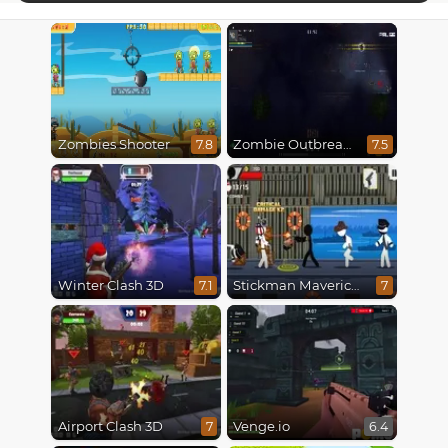
Zombies Shooter
Zombie Outbreak Arena
7.8
7.5
Winter Clash 3D
Stickman Maverick: Bad Boys Killer
7.1
7
Airport Clash 3D
Venge.io
7
6.4