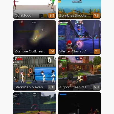
Gunblood
Zombies Shooter
8.3
7.8
Zombie Outbreak Arena
Winter Clash 3D
7.4
7.1
Stickman Maverick: Bad Boys Killer
Airport Clash 3D
6.8
6.8