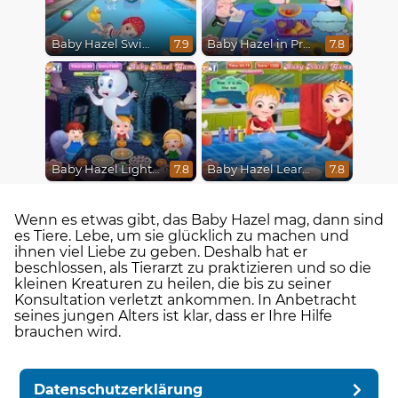
Baby Hazel Swimming
Baby Hazel in Preschool
7.9
7.8
Baby Hazel Lighthouse Adventure
Baby Hazel Learns Colors
7.8
7.8
Wenn es etwas gibt, das Baby Hazel mag, dann sind
es Tiere. Lebe, um sie glücklich zu machen und
ihnen viel Liebe zu geben. Deshalb hat er
beschlossen, als Tierarzt zu praktizieren und so die
kleinen Kreaturen zu heilen, die bis zu seiner
Konsultation verletzt ankommen. In Anbetracht
seines jungen Alters ist klar, dass er Ihre Hilfe
brauchen wird.
Datenschutzerklärung