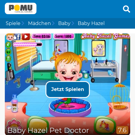
Spiele
Mädchen
Baby
Baby Hazel
Jetzt Spielen
Baby Hazel Pet Doctor
7.6