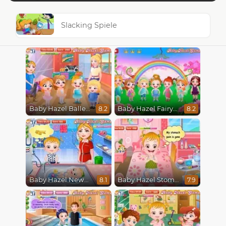
Slacking Spiele
Baby Hazel Ballerina Dance
Baby Hazel Fairyland Ballet
8.2
8.2
Baby Hazel Newborn Vaccination
Baby Hazel Stomach Care
8.1
7.9