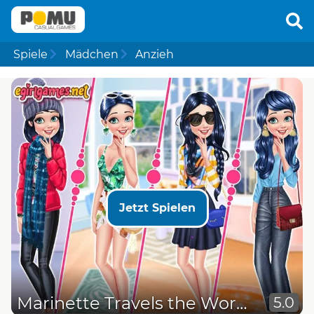
Spiele
Mädchen
Anzieh
Jetzt Spielen
Marinette Travels the World
5.0