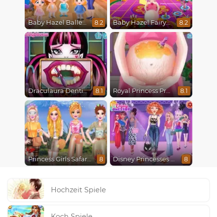
Baby Hazel Ballerina Dance
Baby Hazel Fairyland Ballet
8.2
8.2
Draculaura Dentist
Royal Princess Pregnant
8.1
8.1
Princess Girls Safari Trip
Disney Princesses Runway Show
8
8
Hochzeit Spiele
Koch Spiele