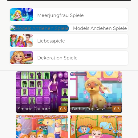
Meerjungfrau Spiele
Models Anziehen Spiele
Liebesspiele
Dekoration Spiele
Smarte Couture
Barbie Pup Rescue
8.5
8.3