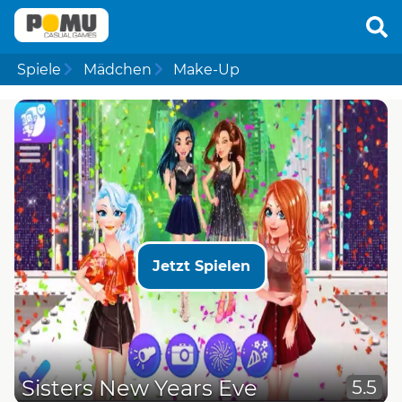
Spiele
Mädchen
Make-Up
Jetzt Spielen
Sisters New Years Eve
5.5