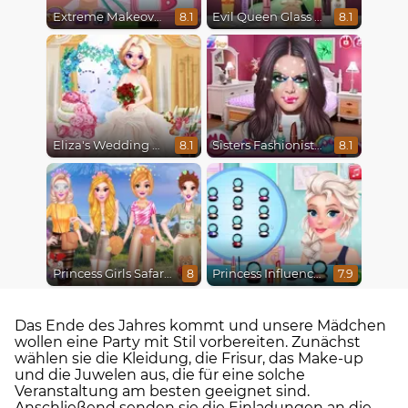
Extreme Makeover
Evil Queen Glass Skin Routine #Influencer
8.1
8.1
Eliza's Wedding Planner
Sisters Fashionista Makeup
8.1
8.1
Princess Girls Safari Trip
Princess Influencer Winter Wonderland
8
7.9
Das Ende des Jahres kommt und unsere Mädchen
wollen eine Party mit Stil vorbereiten. Zunächst
wählen sie die Kleidung, die Frisur, das Make-up
und die Juwelen aus, die für eine solche
Veranstaltung am besten geeignet sind.
Anschließend senden sie die Einladungen an die