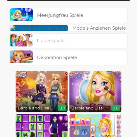
Meerjungfrau Spiele
Models Anziehen Spiele
Liebesspiele
Dekoration Spiele
Barbie and Elsa Autumn Patterns
Barbie and Elsa BFFs
9.7
9.6