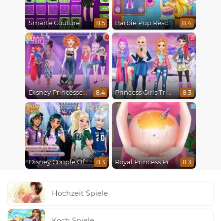
Smarte Couture
Barbie Pup Rescue
8.5
8.4
Disney Princesses Runway Show
Princess Girls Trip To Aspen
8.4
8.3
Disney Couple Of The Year
Royal Princess Pregnant
8.3
8.3
Hochzeit Spiele
Koch Spiele