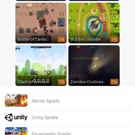
Battle of Tanks
Bubble Shooter Online
7.8
7.6
Clash of Armour
Zombie Outbreak Arena
7.5
7.4
Abriss Spiele
Unity Spiele
Feuerwehr Spiele