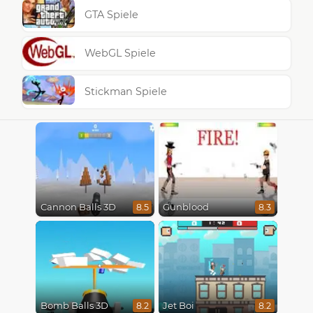
GTA Spiele
WebGL Spiele
Stickman Spiele
Cannon Balls 3D
Gunblood
8.5
8.3
Bomb Balls 3D
Jet Boi
8.2
8.2