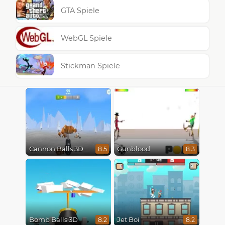
GTA Spiele
WebGL Spiele
Stickman Spiele
Cannon Balls 3D
Gunblood
8.5
8.3
Bomb Balls 3D
Jet Boi
8.2
8.2