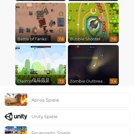
Battle of Tanks
Bubble Shooter Online
7.8
7.6
Clash of Armour
Zombie Outbreak Arena
7.5
7.4
Abriss Spiele
Unity Spiele
Feuerwehr Spiele