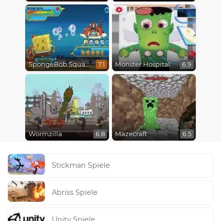
SpongeBob SquarePants : Monster Island Adventures
Monster Hospital
7.1
6.9
Wormzilla
Mazecraft
6.8
6.5
Stickman Spiele
Abriss Spiele
Unity Spiele