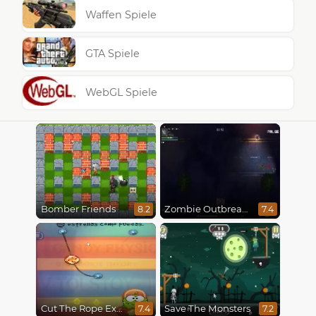
Waffen Spiele
GTA Spiele
WebGL Spiele
Bomber Friends
Zombie Outbreak Arena
8.2
7.4
Cut The Rope Experiments
Save The Monsters
7.4
7.2