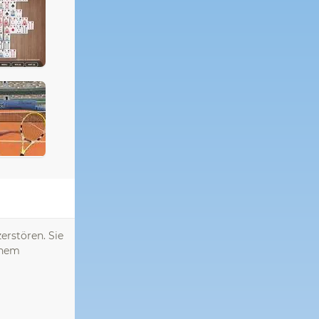
erstören. Sie
inem