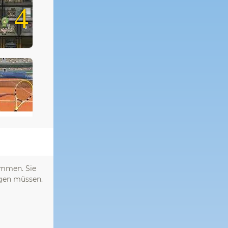
4
ommen. Sie
agen müssen.