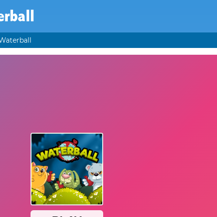
rball
Waterball