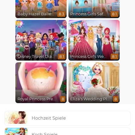
Baby Hazel Ballerina Dance
Princess Girls Safari Trip
8.3
8.1
Disney Travel Diaries: City Break
Princess Girls Wedding Trip
8.1
8.1
Royal Princess Pregnant
Eliza's Wedding Planner
8
8
Hochzeit Spiele
Koch Spiele