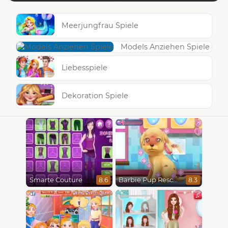
Meerjungfrau Spiele
Models Anziehen Spiele
Liebesspiele
Dekoration Spiele
Smarte Couture
Barbie Pup Rescue
8.6
8.3