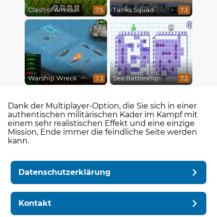
Clash of Armour
Tanks Squad
7.5
7.3
Warship Wreck
Sea Battleship
7.3
7.2
Dank der Multiplayer-Option, die Sie sich in einer
authentischen militärischen Kader im Kampf mit
einem sehr realistischen Effekt und eine einzige
Mission, Ende immer die feindliche Seite werden
kann.
Datenschutzerklärung
Kontakt