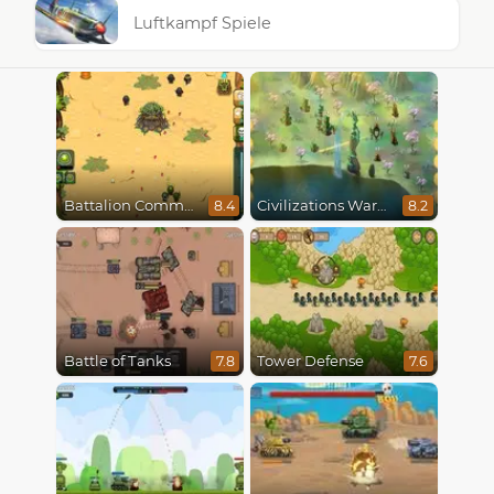
Luftkampf Spiele
Battalion Commander
Civilizations Wars Master Edition
8.4
8.2
Battle of Tanks
Tower Defense
7.8
7.6