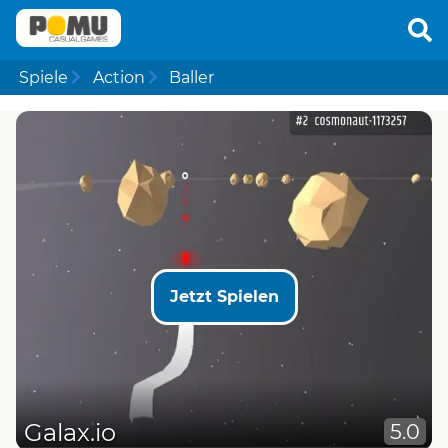
Spiele
Action
Baller
Jetzt Spielen
Galax.io
5.0