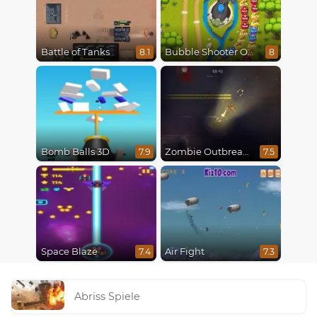
Battle of Tanks
Bubble Shooter Online
8.1
8
Bomb Balls 3D
Zombie Outbreak Arena
7.9
7.5
Space Blaze
Air Fight
7.4
7.3
Abriss Spiele