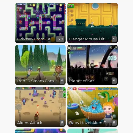
Odyssey From Earth To Space
Danger Mouse Ultimate
6.9
5
Ben 10 Steam Camp
Planet of Kaz
5
5
Aliens Attack
Baby Hazel Alien Friend
5
5