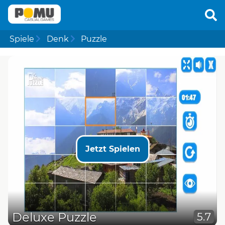
Spiele
Denk
Puzzle
Jetzt Spielen
Deluxe Puzzle
5.7