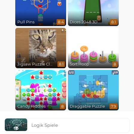
Pull Pins
Dices 2048 3D
8.4
8.1
Jigsaw Puzzle Classic
Sort Hoop
8.1
8
Candy Riddles
Draggable Puzzle
8
7.9
Logik Spiele