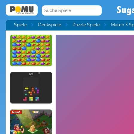
Sug
Spiele
Denkspiele
Puzzle Spiele
Match 3 Sp