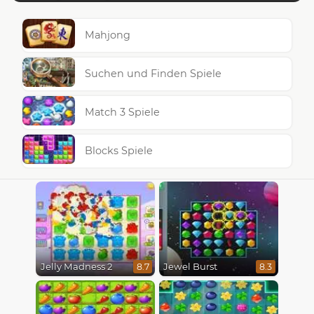
Mahjong
Suchen und Finden Spiele
Match 3 Spiele
Blocks Spiele
Jelly Madness 2
Jewel Burst
8.7
8.3