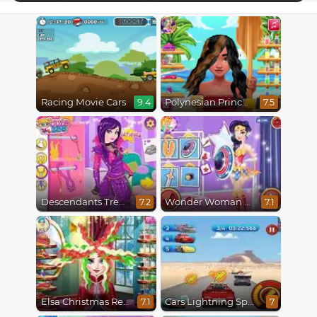
Racing Movie Cars
Polynesian Princess Real Haircuts
9.4
7.5
Descendants Trendsetters
Wonder Woman Fashion Event
7.2
7.1
Elsa Christmas Real Haircuts
Cars Lightning Speed
7.1
7