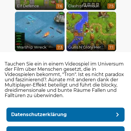
Elf Defence
Clash of Armour
7.6
7.5
Warship Wreck
Guns N Glory Heroes
7.3
7.1
Tauchen Sie ein in einem Videospiel im Universum
der Film über Menschen gesetzt, die in
Videospielen bekommt, "Tron". Ist es nicht paradox
und faszinierend?. Aúnate mit anderen dank der
Multiplayer-Effekt beteiligt und führt die blocky,
dreidimensionale und bunte Räume Fallen und
Falltüren zu überwinden.
Datenschutzerklärung