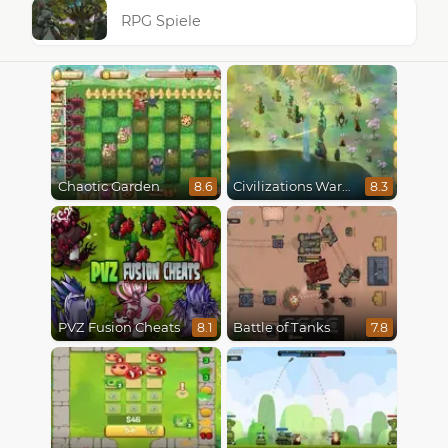
RPG Spiele
Chaotic Garden
Civilizations Wars Master Edition
8.6
8.3
PVZ Fusion Cheats
Battle of Tanks
8.1
7.8