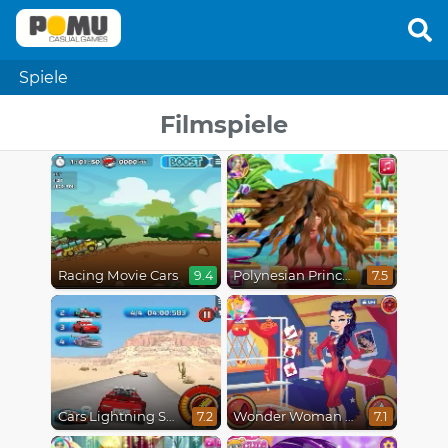
Spiele
Filmspiele
Racing Movie Cars
Polynesian Princess Real Haircuts
9.4
7.5
Cars Lightning Speed
Wonder Woman Fashion Event
7.2
7.1