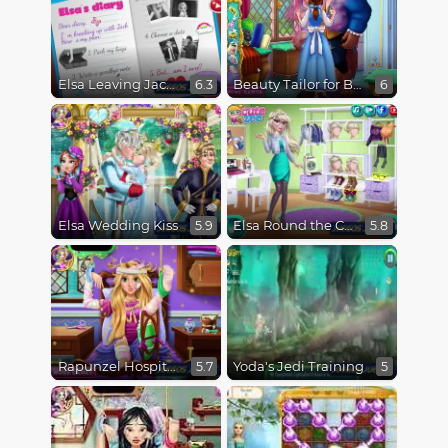
Elsa Leaving Jack Frost
Beauty Tailor for Beast
6.3
6
Elsa Wedding Kiss
Elsa Round the Clock Fashionista
5.9
5.8
Rapunzel Hospital Recovery
Yoda's Jedi Training
5.7
5