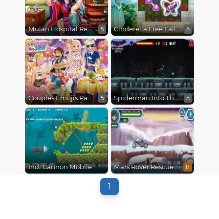
Mulan Hospital Recovery
Cinderella Free Fall
5
5
Couples Emojis Party
Spiderman Into The Spiderverse : Masked Missions
5
5
Indi Cannon Mobile
Mars Rover Rescue
8
1