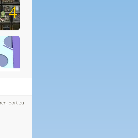
4
en, dort zu