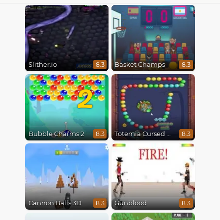
Slither.io
Basket Champs
8.3
8.3
2
Bubble Charms 2
Totemia Cursed Marbles
8.3
8.3
Cannon Balls 3D
Gunblood
8.3
8.3