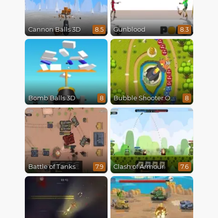
Cannon Balls 3D
Gunblood
8.5
8.3
Bomb Balls 3D
Bubble Shooter Online
8
8
Battle of Tanks
Clash of Armour
7.9
7.6