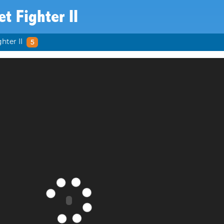
et Fighter II
hter II
5