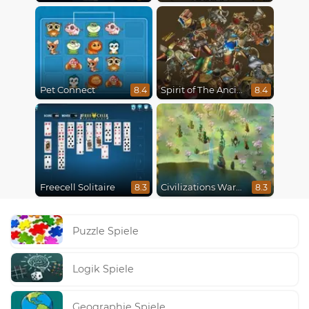
Pet Connect
Spirit of The Ancient Forest
8.4
8.4
Freecell Solitaire
Civilizations Wars Master Edition
8.3
8.3
Puzzle Spiele
Logik Spiele
Geographie Spiele