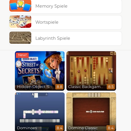
Memory Spiele
Wortspiele
Labyrinth Spiele
Hidden Object: Street Of Secrets
Classic Backgammon
8.8
8.5
Dominoes
Domino Classic
8.4
8.4