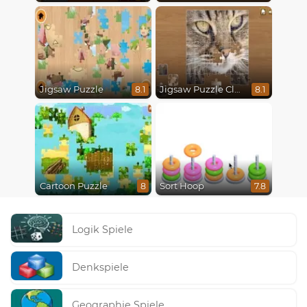
Jigsaw Puzzle
Jigsaw Puzzle Classic
8.1
8.1
Cartoon Puzzle
Sort Hoop
8
7.8
Logik Spiele
Denkspiele
Geographie Spiele