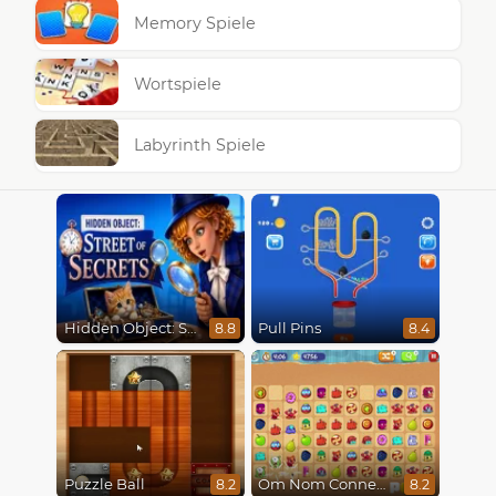
Memory Spiele
Wortspiele
Labyrinth Spiele
Hidden Object: Street Of Secrets
Pull Pins
8.8
8.4
Puzzle Ball
Om Nom Connect Classic
8.2
8.2