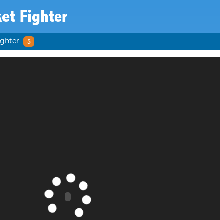
et Fighter
ighter
5