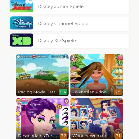
Disney Junior Spiele
Disney Channel Spiele
Disney XD Spiele
Racing Movie Cars
Polynesian Princess Real Haircuts
9.4
7.5
Descendants Trendsetters
Wonder Woman Fashion Event
7.2
7.1