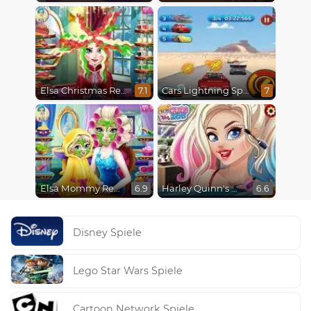
Elsa Christmas Real Haircuts
Cars Lightning Speed
7.1
7
Elsa Mommy Real Makeover
Harley Quinn's Modern Makeover
6.9
6.6
Disney Spiele
Lego Star Wars Spiele
Cartoon Network Spiele