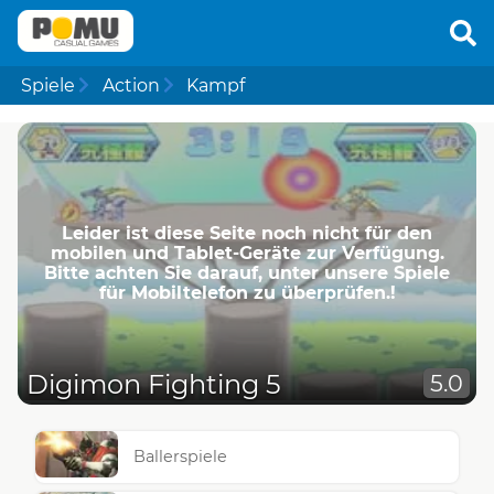
Spiele
Action
Kampf
Leider ist diese Seite noch nicht für den
mobilen und Tablet-Geräte zur Verfügung.
Bitte achten Sie darauf, unter unsere Spiele
für Mobiltelefon zu überprüfen.!
Digimon Fighting 5
5.0
Ballerspiele