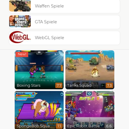
Waffen Spiele
GTA Spiele
WebGL Spiele
Boxing Stars
Tanks Squad
7.7
7.3
SpongeBob SquarePants : Monster Island Adventures
Epic Robot Battle
7.1
6.6