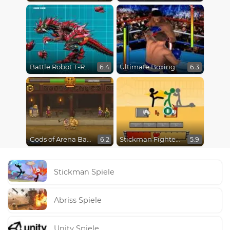
Battle Robot T-Rex Age
Ultimate Boxing
6.4
6.3
Gods of Arena Battles
Stickman Fighter Epic Battles
6.2
5.9
Stickman Spiele
Abriss Spiele
Unity Spiele