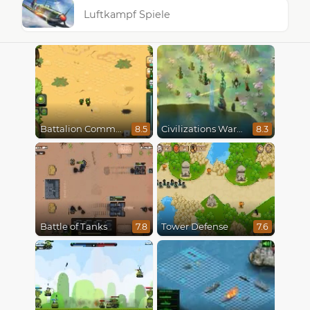
Luftkampf Spiele
Battalion Commander
Civilizations Wars Master Edition
8.5
8.3
Battle of Tanks
Tower Defense
7.8
7.6