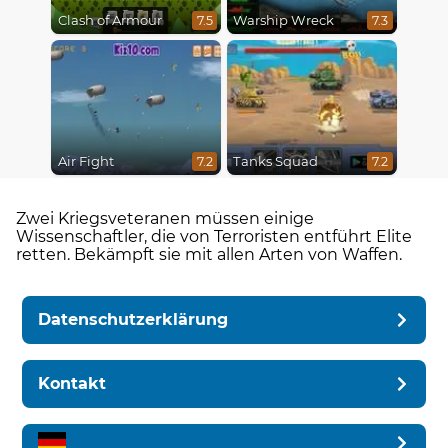
Clash of Armour
Warship Wreck
7.5
7.3
Air Fight
Tanks Squad
7.2
7.2
Zwei Kriegsveteranen müssen einige
Wissenschaftler, die von Terroristen entführt Elite
retten. Bekämpft sie mit allen Arten von Waffen.
Datenschutzerklärung
Kontakt