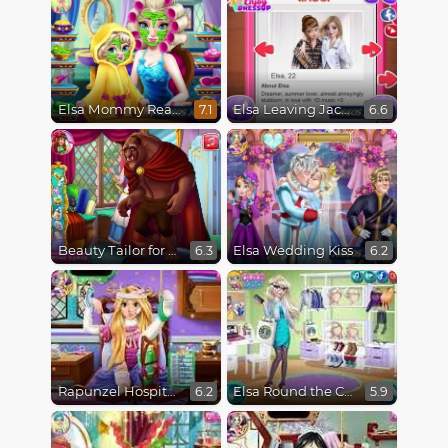
Elsa Mommy Real Makeover
Elsa Leaving Jack Frost
7.1
6.6
Beauty Tailor for Beast
Elsa Wedding Kiss
6.3
6.2
Rapunzel Hospital Recovery
Elsa Round the Clock Fashionista
6.2
5.9