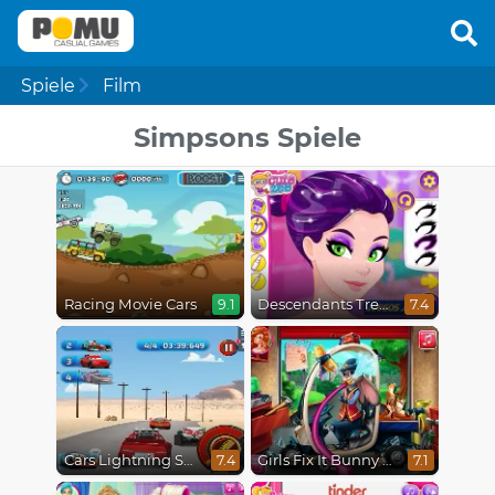
Spiele
Film
Simpsons Spiele
Racing Movie Cars
Descendants Trendsetters
9.1
7.4
Cars Lightning Speed
Girls Fix It Bunny Car
7.4
7.1