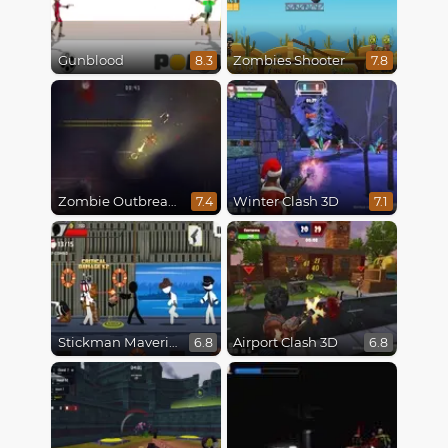
Gunblood
Zombies Shooter
8.3
7.8
Zombie Outbreak Arena
Winter Clash 3D
7.4
7.1
Stickman Maverick: Bad Boys Killer
Airport Clash 3D
6.8
6.8