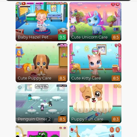
Baby Hazel Pet Doctor
Cute Unicorn Care
9.5
8.5
Cute Puppy Care
Cute Kitty Care
8.5
8.5
Penguin Diner 2
Puppy Fun Care
8.5
8.3