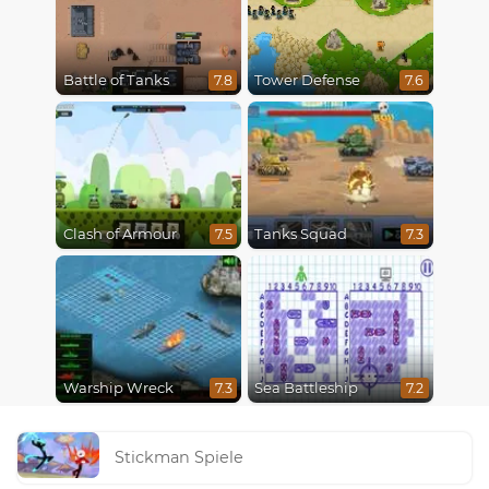
Battle of Tanks
Tower Defense
7.8
7.6
Clash of Armour
Tanks Squad
7.5
7.3
Warship Wreck
Sea Battleship
7.3
7.2
Stickman Spiele