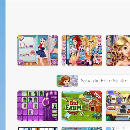
Sofia die Erste Spiele