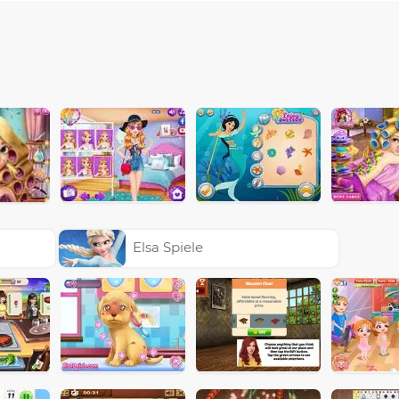
Elsa Spiele