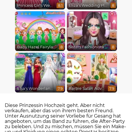
Princess Girls Wedding Trip
Eliza's Wedding Planner
8.1
8
Baby Hazel Fairyland Ballet
Sisters Fashionista Makeup
8
8
Elsa's Wonderland Wedding
Barbie Safari Adventure
7.9
7.9
Diese Prinzessin Hochzeit geht. Aber nicht
verkaufen, aber das von ihrem besten Freund.
Unter Ausnutzung seiner Vorliebe für Gesang hat
angeboten, um das Band zu führen, die After-Party
zu beleben. Und zu mischen, müssen Sie ein Make-
up und Kleidung einen echten Popstar besitzen.