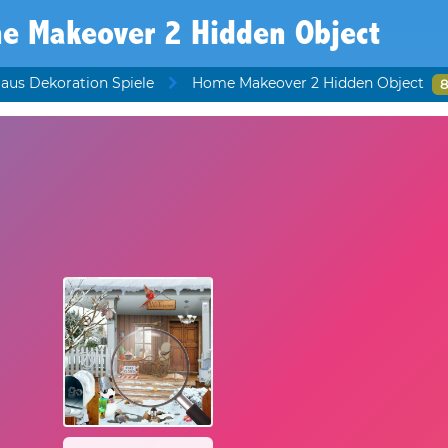
e Makeover 2 Hidden Object
aus Dekoration Spiele
Home Makeover 2 Hidden Object
8