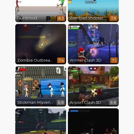
Gunblood
Zombies Shooter
8.3
7.8
Zombie Outbreak Arena
Winter Clash 3D
7.4
7.1
Stickman Maverick: Bad Boys Killer
Airport Clash 3D
6.8
6.8