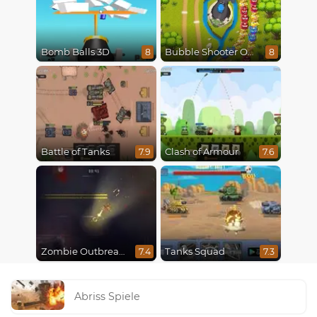
Bomb Balls 3D
Bubble Shooter Online
8
8
Battle of Tanks
Clash of Armour
7.9
7.6
Zombie Outbreak Arena
Tanks Squad
7.4
7.3
Abriss Spiele