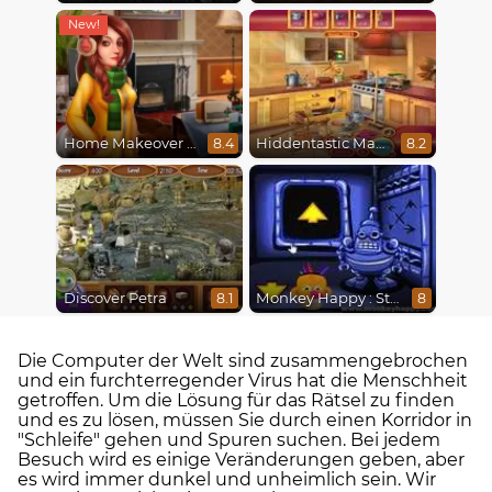
Home Makeover 2 Hidden Object
Hiddentastic Mansion
8.4
8.2
Discover Petra
Monkey Happy : Stage 0112
8.1
8
Die Computer der Welt sind zusammengebrochen
und ein furchterregender Virus hat die Menschheit
getroffen. Um die Lösung für das Rätsel zu finden
und es zu lösen, müssen Sie durch einen Korridor in
"Schleife" gehen und Spuren suchen. Bei jedem
Besuch wird es einige Veränderungen geben, aber
es wird immer dunkel und unheimlich sein. Wir