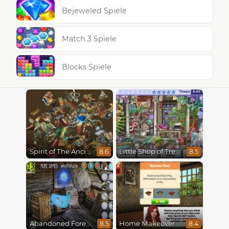
Bejeweled Spiele
Match 3 Spiele
Blocks Spiele
Spirit of The Ancient Forest
Little Shop of Treasures
8.6
8.5
Abandoned Forest House
Home Makeover Hidden Object
8.5
8.4