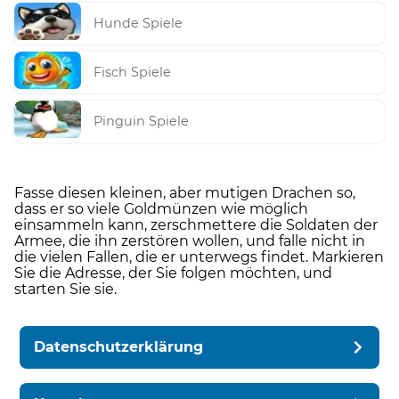
Hunde Spiele
Fisch Spiele
Pinguin Spiele
Fasse diesen kleinen, aber mutigen Drachen so,
dass er so viele Goldmünzen wie möglich
einsammeln kann, zerschmettere die Soldaten der
Armee, die ihn zerstören wollen, und falle nicht in
die vielen Fallen, die er unterwegs findet. Markieren
Sie die Adresse, der Sie folgen möchten, und
starten Sie sie.
Datenschutzerklärung