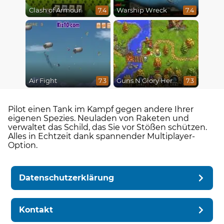
Clash of Armour
Warship Wreck
7.4
7.4
Air Fight
Guns N Glory Heroes
7.3
7.3
Pilot einen Tank im Kampf gegen andere Ihrer
eigenen Spezies. Neuladen von Raketen und
verwaltet das Schild, das Sie vor Stößen schützen.
Alles in Echtzeit dank spannender Multiplayer-
Option.
Datenschutzerklärung
Kontakt