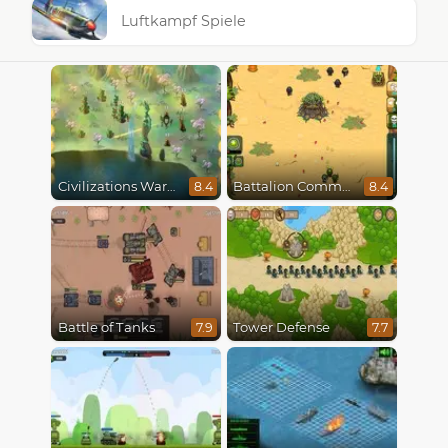
Luftkampf Spiele
Civilizations Wars Master Edition
Battalion Commander
8.4
8.4
Battle of Tanks
Tower Defense
7.9
7.7