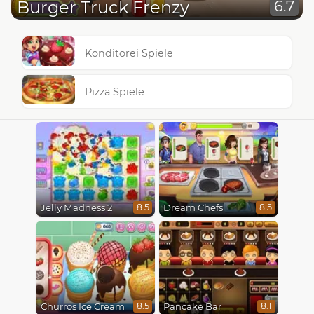
Burger Truck Frenzy
6.7
Konditorei Spiele
Pizza Spiele
Jelly Madness 2
Dream Chefs
8.5
8.5
Churros Ice Cream
Pancake Bar
8.5
8.1