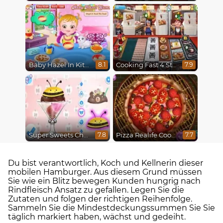
Baby Hazel In Kitchen
Cooking Fast 4 Steak
8.1
7.9
Super Sweets Challenge
Pizza Realife Cooking
7.8
7.7
Du bist verantwortlich, Koch und Kellnerin dieser
mobilen Hamburger. Aus diesem Grund müssen
Sie wie ein Blitz bewegen Kunden hungrig nach
Rindfleisch Ansatz zu gefallen. Legen Sie die
Zutaten und folgen der richtigen Reihenfolge.
Sammeln Sie die Mindestdeckungssummen Sie Sie
täglich markiert haben, wächst und gedeiht.