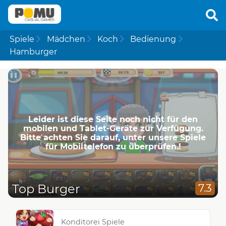
Spiele
Mädchen
Koch
Bedienung
Hamburger
Leider ist diese Seite noch nicht für den
mobilen und Tablet-Geräte zur Verfügung.
Bitte achten Sie darauf, unter unsere Spiele
für Mobiltelefon zu überprüfen.!
Top Burger
7.3
Konditorei Spiele