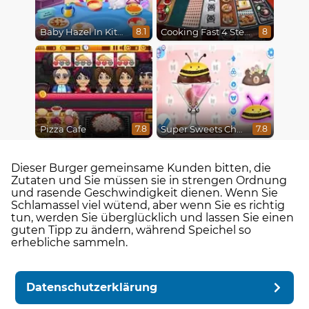
Baby Hazel In Kitchen
Cooking Fast 4 Steak
8.1
8
Pizza Cafe
Super Sweets Challenge
7.8
7.8
Dieser Burger gemeinsame Kunden bitten, die
Zutaten und Sie müssen sie in strengen Ordnung
und rasende Geschwindigkeit dienen. Wenn Sie
Schlamassel viel wütend, aber wenn Sie es richtig
tun, werden Sie überglücklich und lassen Sie einen
guten Tipp zu ändern, während Speichel so
erhebliche sammeln.
Datenschutzerklärung