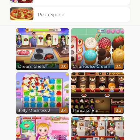
Pizza Spiele
Dream Chefs
Churros Ice Cream
8.6
8.5
Jelly Madness 2
Pancake Bar
8.4
8.2