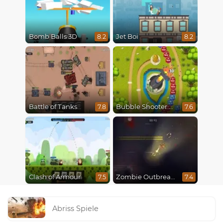
Bomb Balls 3D
Jet Boi
8.2
8.2
Battle of Tanks
Bubble Shooter Online
7.8
7.6
Clash of Armour
Zombie Outbreak Arena
7.5
7.4
Abriss Spiele