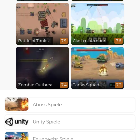
Battle of Tanks
Clash of Armour
7.9
7.6
Zombie Outbreak Arena
Tanks Squad
7.4
7.3
Abriss Spiele
Unity Spiele
Feuerwehr Spiele