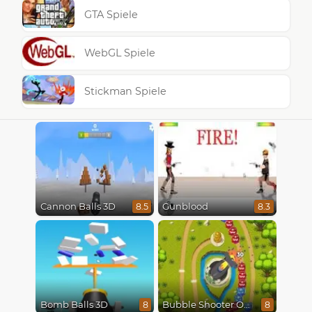
GTA Spiele
WebGL Spiele
Stickman Spiele
Cannon Balls 3D
Gunblood
8.5
8.3
Bomb Balls 3D
Bubble Shooter Online
8
8